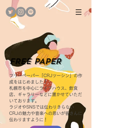
FREE PAPER
フリーペーパー「CRJツーシン」の作
成をはじめました！
札幌市を中心にライブハウス、飲食
店、ギャラリーなどに置かせていただ
いております。
ラジオやSNSでは伝わりきらない
CRJの魅力や音楽への思いが皆さんに
伝わりますように！